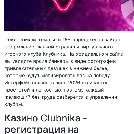
Поклонникам тематики 18+ определенно зайдет
оформление главной страницы виртуального
игорного клуба Клубника. На официальном сайте
вы увидите яркие баннеры в виде фотографий
привлекательных девушек в нижнем белье,
которые будут мотивировать вас на победу.
Интерфейс онлайн казино 2026 отличается
простотой и легкостью, поэтому каждый
желающий без труда разберется в управлении
клубом.
Казино Clubnika -
регистрация на