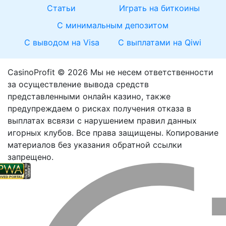
Статьи
Играть на биткоины
С минимальным депозитом
С выводом на Visa
С выплатами на Qiwi
CasinoProfit © 2026 Мы не несем ответственности
за осуществление вывода средств
представленными онлайн казино, также
предупреждаем о рисках получения отказа в
выплатах всвязи с нарушением правил данных
игорных клубов. Все права защищены. Копирование
материалов без указания обратной ссылки
запрещено.