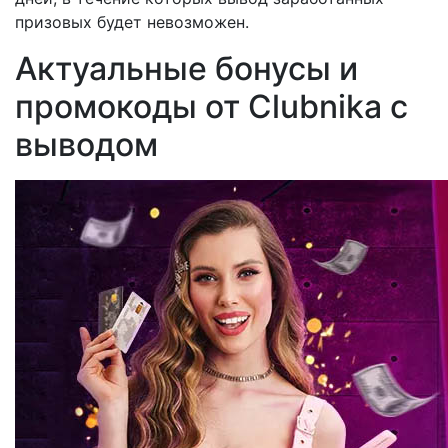
призовых будет невозможен.
Актуальные бонусы и
промокоды от Clubnika с
выводом