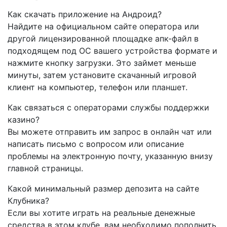
Как скачать приложение на Андроид?
Найдите на официальном сайте оператора или
другой лицензированной площадке апк-файл в
подходящем под ОС вашего устройства формате и
нажмите кнопку загрузки. Это займет меньше
минуты, затем установите скачанный игровой
клиент на компьютер, телефон или планшет.
Как связаться с операторами службы поддержки
казино?
Вы можете отправить им запрос в онлайн чат или
написать письмо с вопросом или описание
проблемы на электронную почту, указанную внизу
главной страницы.
Какой минимальный размер депозита на сайте
Клубника?
Если вы хотите играть на реальные денежные
средства в этом клубе, вам необходимо пополнить