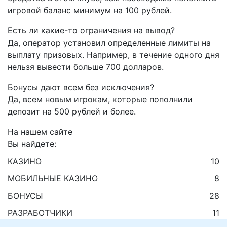
игровой баланс минимум на 100 рублей.
Есть ли какие-то ограничения на вывод?
Да, оператор установил определенные лимиты на
выплату призовых. Например, в течение одного дня
нельзя вывести больше 700 долларов.
Бонусы дают всем без исключения?
Да, всем новым игрокам, которые пополнили
депозит на 500 рублей и более.
На нашем сайте
Вы найдете:
КАЗИНО
10
МОБИЛЬНЫЕ КАЗИНО
8
БОНУСЫ
28
РАЗРАБОТЧИКИ
11