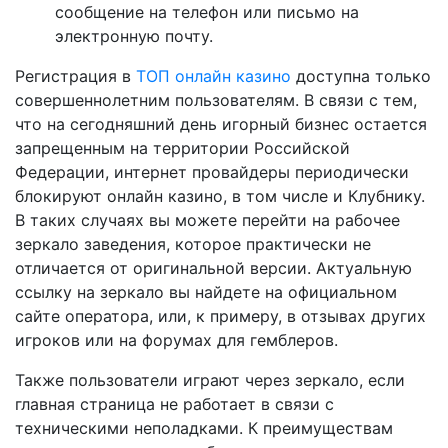
сообщение на телефон или письмо на
электронную почту.
Регистрация в
ТОП онлайн казино
доступна только
совершеннолетним пользователям. В связи с тем,
что на сегодняшний день игорный бизнес остается
запрещенным на территории Российской
Федерации, интернет провайдеры периодически
блокируют онлайн казино, в том числе и Клубнику.
В таких случаях вы можете перейти на рабочее
зеркало заведения, которое практически не
отличается от оригинальной версии. Актуальную
ссылку на зеркало вы найдете на официальном
сайте оператора, или, к примеру, в отзывах других
игроков или на форумах для гемблеров.
Также пользователи играют через зеркало, если
главная страница не работает в связи с
техническими неполадками. К преимуществам