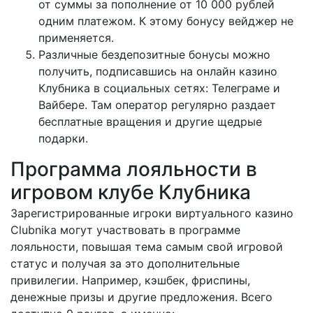
от суммы за пополнение от 10 000 рублей
одним платежом. К этому бонусу вейджер не
применяется.
Различные бездепозитные бонусы можно
получить, подписавшись на онлайн казино
Клубника в социальных сетях: Телеграме и
Вайбере. Там оператор регулярно раздает
бесплатные вращения и другие щедрые
подарки.
Программа лояльности в
игровом клубе Клубника
Зарегистрированные игроки виртуального казино
Clubnika могут участвовать в программе
лояльности, повышая тема самым свой игровой
статус и получая за это дополнительные
привилегии. Например, кэшбек, фриспины,
денежные призы и другие предложения. Всего