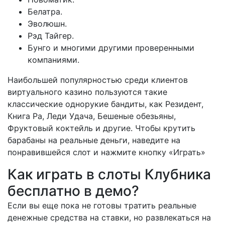
Белатра.
Эволюшн.
Рэд Тайгер.
Бунго и многими другими проверенными
компаниями.
Наибольшей популярностью среди клиентов
виртуального казино пользуются такие
классические однорукие бандиты, как Резидент,
Книга Ра, Леди Удача, Бешеные обезьяны,
Фруктовый коктейль и другие. Чтобы крутить
барабаны на реальные деньги, наведите на
понравившейся слот и нажмите кнопку «Играть»
Как играть в слоты Клубника
бесплатно в демо?
Если вы еще пока не готовы тратить реальные
денежные средства на ставки, но развлекаться на