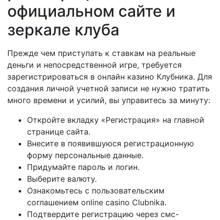
официальном сайте и
зеркале клуба
Прежде чем приступать к ставкам на реальные
деньги и непосредственной игре, требуется
зарегистрироваться в онлайн казино Клубника. Для
создания личной учетной записи не нужно тратить
много времени и усилий, вы управитесь за минуту:
Откройте вкладку «Регистрация» на главной
странице сайта.
Внесите в появившуюся регистрационную
форму персональные данные.
Придумайте пароль и логин.
Выберите валюту.
Ознакомьтесь с пользовательским
соглашением online casino Clubnika.
Подтвердите регистрацию через смс-