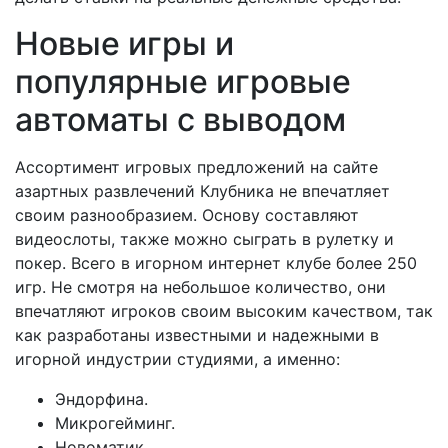
Новые игры и
популярные игровые
автоматы с выводом
Ассортимент игровых предложений на сайте
азартных развлечений Клубника не впечатляет
своим разнообразием. Основу составляют
видеослоты, также можно сыграть в рулетку и
покер. Всего в игорном интернет клубе более 250
игр. Не смотря на небольшое количество, они
впечатляют игроков своим высоким качеством, так
как разработаны известными и надежными в
игорной индустрии студиями, а именно:
Эндорфина.
Микрогейминг.
Новоматик.