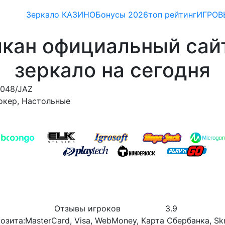
Зеркало КАЗИНО
Бонусы 2026
топ рейтинг
ИГРОВ
лкан официальный сайт
зеркало на сегодня
8048/JAZ
Покер, Настольные
Отзывы игроков
3.9
озита:
MasterCard, Visa, WebMoney, Карта Сбербанка, Skril