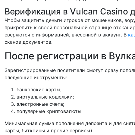
Верификация в Vulcan Casino 
Чтобы защитить деньги игроков от мошенников, вору
прикрепить к своей персональной странице отсканир
сверяются с информацией, внесенной в аккаунт. В
ка
сканов документов.
После регистрации в Вулк
Зарегистрированные посетители смогут сразу пополн
следующие инструменты:
банковские карты;
виртуальные кошельки;
электронные счета;
популярные криптовалюты.
Минимальная сумма пополнения депозита и для сняти
карты, биткоины и прочие сервисы).