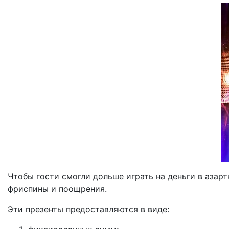
Чтобы гости смогли дольше играть на деньги в азар
фриспины и поощрения.
Эти презенты предоставляются в виде: