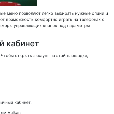
ные меню позволяют легко выбирать нужные опции и
ают возможность комфортно играть на телефонах с
азмеры управляющих кнопок под параметры
ый кабинет
 Чтобы открыть аккаунт на этой площадке,
личный кабинет.
тям Vulkan