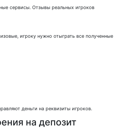
ежные сервисы. Отзывы реальных игроков
ризовые, игроку нужно отыграть все полученные
равляют деньги на реквизиты игроков.
рения на депозит